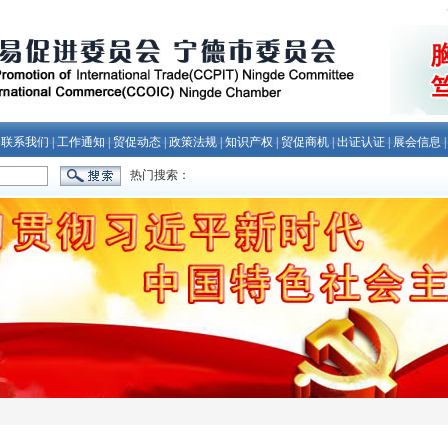
|
联系我们
|
工作通知
|
贸促动态
|
政策法规
|
知识产权
|
贸促商机
|
出证认证
|
展会信息
热门搜索：