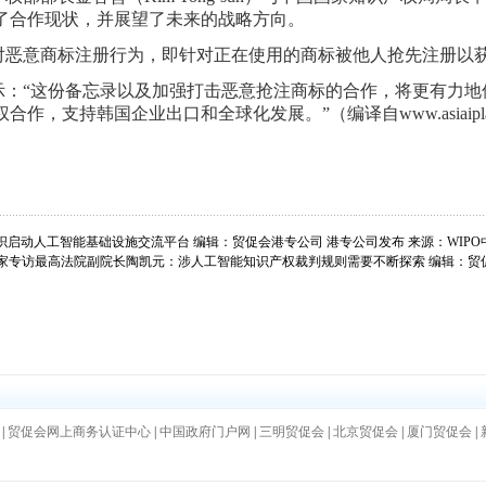
了合作现状，并展望了未来的战略方向。
对恶意商标注册行为，即针对正在使用的商标被他人抢先注册以
示：
“这份备忘录以及加强打击恶意抢注商标的合作，将更有力地
，支持韩国企业出口和全球化发展。”（编译自www.asiaiplaw
组织启动人工智能基础设施交流平台 编辑：贸促会港专公司 港专公司发布 来源：WIPO
| 独家专访最高法院副院长陶凯元：涉人工智能知识产权裁判规则需要不断探索 编辑：贸
|
贸促会网上商务认证中心
|
中国政府门户网
|
三明贸促会
|
北京贸促会
|
厦门贸促会
|