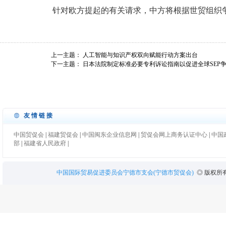
针对欧方提起的有关请求，中方将根据世贸组织争
上一主题：
人工智能与知识产权双向赋能行动方案出台
下一主题：
日本法院制定标准必要专利诉讼指南以促进全球SEP
友情链接
中国贸促会
|
福建贸促会
|
中国闽东企业信息网
|
贸促会网上商务认证中心
|
中国
部
|
福建省人民政府
|
中国国际贸易促进委员会宁德市支会(宁德市贸促会)
◎ 版权