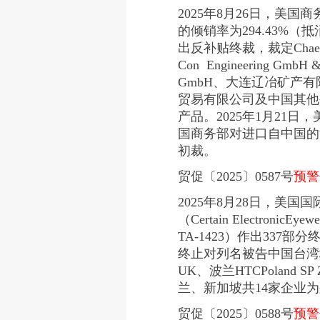
2025年8月26日，美国
的倾销率为294.43%
出反补贴终裁，裁定Chaeng Great
Con Engineering Gmb
GmbH、大连辽冶矿产
贸易有限公司及中国其他生产
产品。2025年1月21
国商务部对进口自中国的
初裁。
贸促〔2025〕0587号
预警
2025年8月28日，美
（Certain ElectronicEyew
TA-1423）作出337
终止对列名被告中国台湾地区 HTC Co
UK、波兰HTCPoland S
兰、新加坡共14家企业
贸促〔2025〕0588号
预警