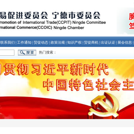
|
联系我们
|
工作通知
|
贸促动态
|
政策法规
|
知识产权
|
贸促商机
|
出证认证
|
展会信息
热门搜索：