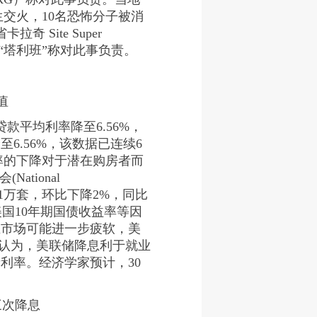
发生交火，10名恐怖分子被消
Site Super
斯坦“塔利班”称对此事负责。
值
贷款平均利率降至6.56%，
6.56%，该数据已连续6
利率的下降对于潜在购房者而
tional
为401万套，环比下降2%，同比
国10年期国债收益率等因
业市场可能进一步疲软，美
析认为，美联储降息利于就业
利率。经济学家预计，30
三次降息