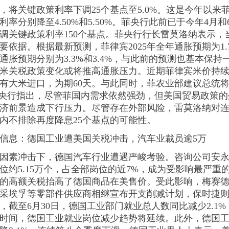
，将关键政策利率下调25个基点至5.0%。这是今年以来
率分别降至4.50%和5.50%。菲央行此前已于今年4月和
调关键政策利率150个基点。菲央行行长雷莫洛纳表示，
依据。根据最新预测，菲律宾2025年全年通胀预期为1.7
27年通胀预期分别为3.3%和3.4%，与此前的预测也基本
米关税政策变化或将推高通胀压力。近期菲律宾米价持
所有大米进口，为期60天。与此同时，菲农业部建议总统将
菲央行指出，尽管菲国内需求依然强劲，但美国贸易政策
济前景造成下行压力。尽管存在外部风险，雷莫洛纳对
内不排除再度降息25个基点的可能性。
信息：
德国工业遭美国关税冲击，汽车业裁员逾5万
因素冲击下，德国汽车行业遭遇严峻考验。咨询公司安
位约5.15万个，占全部岗位的近7%，成为受影响最严重
的高额关税抬高了德国商品在美售价。受此影响，梅赛德
采埃孚等零部件供应商相继宣布开支削减计划，保时捷
截至6月30日，德国工业部门就业总人数同比减少2.1%，
时间，德国工业就业岗位减少趋势将延续。此外，德国