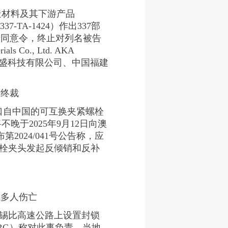
织造材料及其下游产品
编码：337-TA-1424）作出337部
基于同意令，终止对列名被告
als Co., Ltd. AKA
、中国北京当盛科技有限公司、中国福建
销终裁
对进口自中国的可互换夹紧螺栓
果，预计将不晚于2025年9月12日向澳
2024/041号公告称，应
夹紧螺栓夹头发起反倾销和反补
成多人伤亡
达-锡比高速公路上设置封锁
RG）称对此事负责。当地