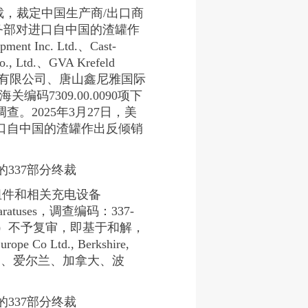
终裁，裁定中国生产商/出口商
商务部对进口自中国的渣罐作
ent Inc. Ltd.、Cast-
Ltd.、GVA Krefeld
份有限公司、唐山鑫尼雅国际
码7309.00.0090项下
。2025年3月27日，美
进口自中国的渣罐作出反倾销
337部分终裁
其组件和相关充电设备
ngApparatuses，调查编码：337-
.30）不予复审，即基于和解，
 Co Ltd., Berkshire,
、英国德国、爱尔兰、加拿大、波
337部分终裁