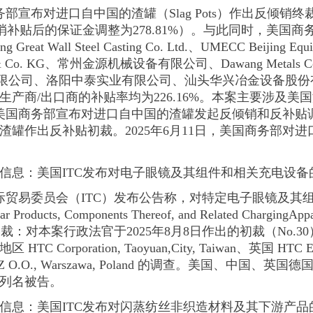
商务部宣布对进口自中国的渣罐（Slag Pots）作出反倾销
（抵消补贴后的保证金调整为278.81%）。与此同时，美国
 Wall Steel Casting Co. Ltd.、UMECC Beijing Equipm
H & Co. KG、常州金源机械设备有限公司、Dawang Metals Co., 
有限公司、洛阳中泰实业有限公司、汕头华兴冶金设备股
商/出口商的补贴率均为226.16%。本案主要涉及美国海关编
日，美国商务部宣布对进口自中国的渣罐发起反倾销和反补贴调查
渣罐作出反补贴初裁。2025年6月11日，美国商务部对
信息：
美国ITC发布对电子眼镜及其组件和相关充电设备的
国国际贸易委员会（ITC）发布公告称，对特定电子眼镜及
ear Products, Components Thereof, and Related Chargi
部分终裁：对本案行政法官于2025年8月8日作出的初裁（No
rporation, Taoyuan,City, Taiwan、英国 HTC Europe
P Z O.O., Warszawa, Poland 的调查。美国、中国
为列名被告。
信息：
美国ITC发布对闪蒸纺丝非织造材料及其下游产品的