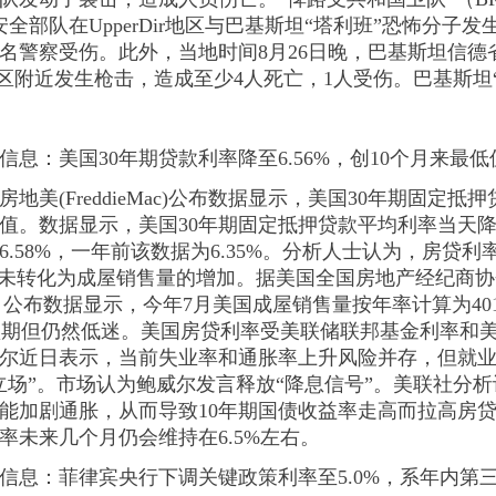
安全部队在UpperDir地区与巴基斯坦“塔利班”恐怖分子
警察受伤。此外，当地时间8月26日晚，巴基斯坦信德省卡拉奇 
a Goth地区附近发生枪击，造成至少4人死亡，1人受伤。巴基
信息：
美国30年期贷款利率降至6.56%，创10个月来最低
美(FreddieMac)公布数据显示，美国30年期固定抵押
最低值。数据显示，美国30年期固定抵押贷款平均利率当天降至
.58%，一年前该数据为6.35%。分析人士认为，房贷
未转化为成屋销售量的增加。据美国全国房地产经纪商协会(Na
ealtors)近日公布数据显示，今年7月美国成屋销售量按年率计算
场预期但仍然低迷。美国房贷利率受美联储联邦基金利率和美
尔近日表示，当前失业率和通胀率上升风险并存，但就
立场”。市场认为鲍威尔发言释放“降息信号”。美联社分
能加剧通胀，从而导致10年期国债收益率走高而拉高房贷
率未来几个月仍会维持在6.5%左右。
信息：
菲律宾央行下调关键政策利率至5.0%，系年内第