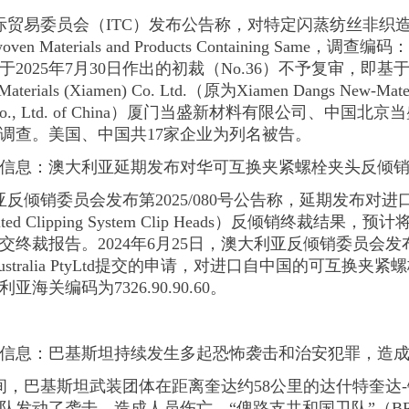
国国际贸易委员会（ITC）发布公告称，对特定闪蒸纺丝非
nwoven Materials and Products Containing Same，调查
2025年7月30日作出的初裁（No.36）不予复审，即
rials (Xiamen) Co. Ltd.（原为Xiamen Dangs New-Materi
erialsCo., Ltd. of China）厦门当盛新材料有限公司
调查。美国、中国共17家企业为列名被告。
信息：澳大利亚延期发布对华可互换夹紧螺栓夹头反倾
大利亚反倾销委员会发布第2025/080号公告称，延期发布
 Bolted Clipping System Clip Heads）反倾销终裁结
终裁报告。2024年6月25日，澳大利亚反倾销委员会发布第
ustralia PtyLtd提交的申请，对进口自中国的可互换
关编码为7326.90.90.60。
信息：巴基斯坦持续发生多起恐怖袭击和治安犯罪，造
6日夜间，巴基斯坦武装团体在距离奎达约58公里的达什特奎
队发动了袭击，造成人员伤亡。“俾路支共和国卫队”（B