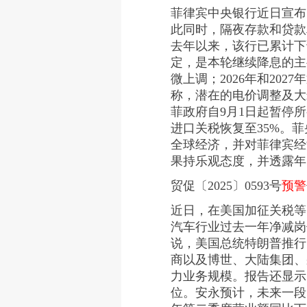
菲律宾中央银行近日宣布
此同时，隔夜存款和贷款利
去年以来，该行已累计下
定，是本轮继续降息的主要
微上调；2026年和20
称，潜在的电价调整及大
菲政府自9月1日起暂停
进口关税恢复至35%。
全球经济，并对菲律宾经
果持乐观态度，并透露年
贸促〔2025〕0593号
预警
近日，在美国加征关税等
汽车行业过去一年净减岗
说，美国总统特朗普推行
商以及博世、大陆集团、
力业务规模。报告还显示，
位。安永预计，未来一段