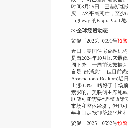
时间8月25日，巴基斯坦
灭，2名平民死亡，至少6名
Highway 的Faqir
>>
全球经贸动态
贸促〔2025〕0591号
预警
近日，美国住房金融机构房地
是自2024年10月以来
周下降。一周前该数据为6
言是“好消息”，但目前尚
AssociationofR
上涨0.8%，略好于市
素影响。美联储主席鲍威
联储可能需要“调整政策
市场和整体经济，但也可
年期固定抵押贷款平均利
贸促〔2025〕0592号
预警