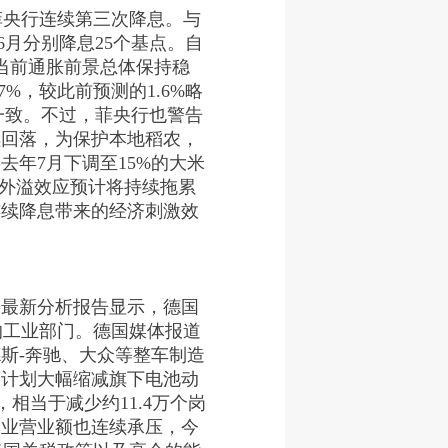
菲央行连续第三次降息。与
6月分别降息25个基点。自
当前通胀前景总体保持稳
%，较此前预测的1.6%略
保持一致。不过，菲央行也警告
续回落，为保护本地稻农，
去年7月下调至15%的大米
的外溢效应预计将持续拖累
连续降息带来的经济刺激效
永最新分析报告显示，德国
的工业部门。德国媒体报道
斯-奔驰、大众等整车制造
则计划大幅缩减旗下电池动
相当于减少约11.4万个岗
工业营业额也连续承压，今