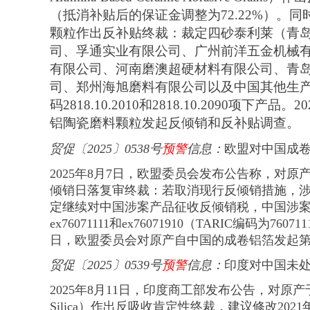
（抵消补贴后的保证金调整为72.22%）。
颗粒作出反补贴终裁：裁定四砂泰利莱（青
司、孚通实业有限公司、广州前洋五金机械
有限公司、河南磨澳超硬材料有限公司、青
司、郑州海旭磨料有限公司以及中国其他生产商
码2818.10.2010和2818.10.2090
铝陶瓷磨料颗粒发起反倾销和反补贴调查。
贸促
〔
2025
〕
0538号
预警
信息
：
欧盟对中国成
2025年8月7日，欧盟委员会发布公告称，对原产于中国的
倾销日落复审终裁：若取消现行反倾销措施，
定继续对中国涉案产品征收反倾销税，中国涉案企业
ex76071111和ex76071910（TARIC编码为760711
日，欧盟委员会对原产自中国的成卷铝箔发起
贸促
〔
2025
〕
0539号
预警
信息
：
印度对中国未
2025年8月11日，印度商工部发布公告，对原产于或
Silica）作出反吸收肯定性终裁，建议修改2021年1