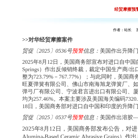
经贸摩擦预警
作者：站长 加入
>>
对华经贸摩擦案件
贸促
〔
2025
〕
0536号
预警
信息
：
美国作出升降
2025年8月12日，美国商务部宣布对进口自中国的升降门扭簧（O
Springs）作出反倾销终裁，裁定中国生产商/出
整为723.79%－767.77%）；与此同时
旺夏弹簧有限公司、佛山市南海旭龙弹簧厂、
弹弓厂有限公司、宁波君言进出口有限公司、厦
均为257.46%。本案主要涉及美国海关编码7320.20.50
18日，美国商务部对进口自中国和印度的升降
贸促
〔
2025
〕
0537号
预警
信息
：
美国作出溶胶
2025年8月12日，美国商务部发布公告，对进
Alumina-Based Ceramic Abrasive