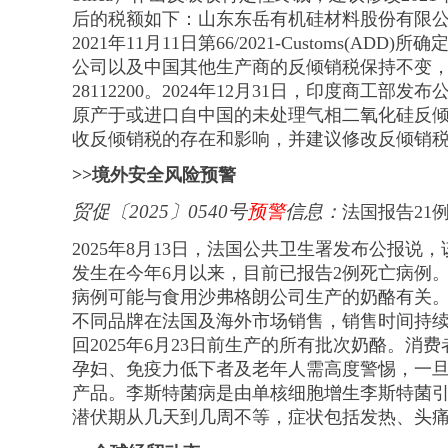
后的税额如下：山东东岳有机硅材料股份有限公司的
2021年11月11日第66/2021-Customs
公司以及中国其他生产商的反倾销税保持不变，分
28112200。2024年12月31日，印度商工部发布公
原产于或进口自中国的未处理气相二氧化硅反
收反倾销税的存在和影响，并建议修改反倾销
>>境外安全风险预警
贸促
〔
2025
〕
0540号
预警
信息
：
法国报告21
2025年8月13日，法国公共卫生署发布公报说
发生在今年6月以来，目前已报告2例死亡病例
病例可能与食用沙弗格朗公司生产的奶酪有关
不同品牌在法国及海外市场销售，销售时间持续至
回2025年6月23日前生产的所有批次奶酪。
孕妇、免疫力低下者及老年人需高度警惕，一
产品。李斯特菌病是由单核细胞增生李斯特菌
潜伏期从几天到几周不等，症状包括发热、头