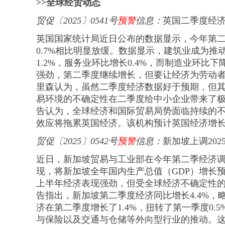
>>全球经贸动态
贸促
〔
2025
〕
0541号
预警
信息
：
英国二季度经
英国国家统计局近日公布的数据显示，今年第二
0.7%相比明显放缓。数据显示，建筑业成为
1.2%，服务业环比增长0.4%，而制造业环比
强劲，第二季度继续增长，但要让经济为劳动者
里森认为，虽然二季度经济数据好于预期，但
易环境的不确定性在二季度给中小企业带来了
告认为，全球经济和国际贸易局势面临持续的
效应将拖累英国经济。该机构预计英国经济增长低
贸促
〔
2025
〕
0542号
预警
信息
：
新加坡上调20
近日，新加坡贸易与工业部在今年第二季经济调
现，将新加坡全年国内生产总值（GDP）增长预测从此
上半年经济表现强劲，但受全球经济不确定性
告指出，新加坡第二季度经济同比增长4.4%，
济在第二季度增长了1.4%，扭转了第一季度0
与保险以及交通与仓储等外向型行业的推动。