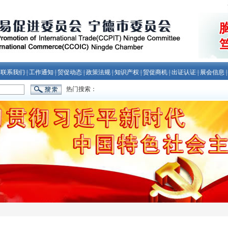
|
联系我们
|
工作通知
|
贸促动态
|
政策法规
|
知识产权
|
贸促商机
|
出证认证
|
展会信息
热门搜索：